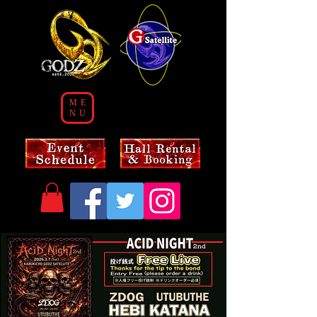
ME
NU