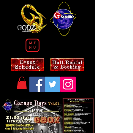
ME
NU