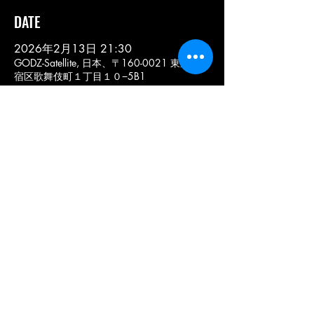
DATE
2026年2月13日 21:30
GODZ-Satellite, 日本、〒160-0021 東京都新
宿区歌舞伎町１丁目１０−5B1
このイベントをシェア
< SCHEDULE
COPYRIGHT © 2020 METAL-GODZ. ALL RIGHTS
RESERVED.