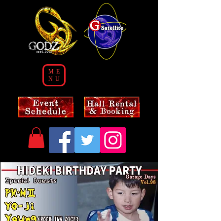
ME
NU