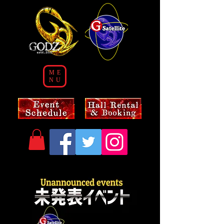
ME
NU