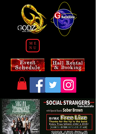
ME
NU