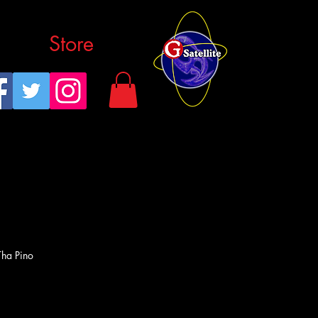
Store
 Pino