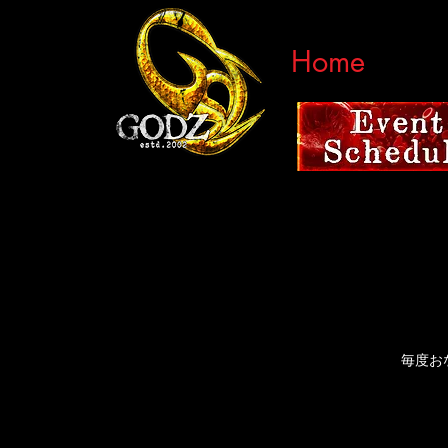
Home
毎度おな