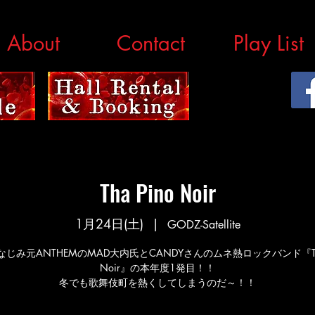
About
Contact
Play List
Tha Pino Noir
1月24日(土)
  |  
GODZ-Satellite
じみ元ANTHEMのMAD大内氏とCANDYさんのムネ熱ロックバンド『Tha
Noir』の本年度1発目！！
冬でも歌舞伎町を熱くしてしまうのだ～！！