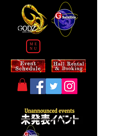
ME
NU