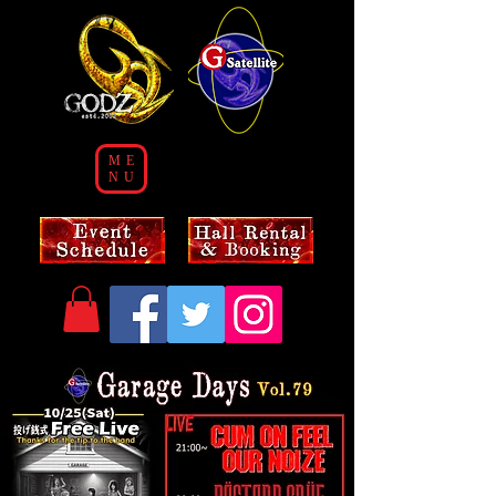
ME
NU