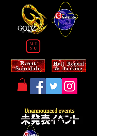
ME
NU