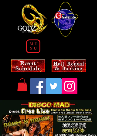
ME
NU