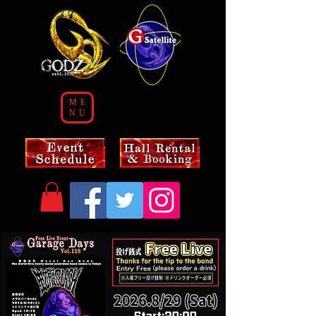
ME
NU