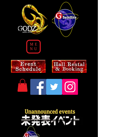
ME
NU