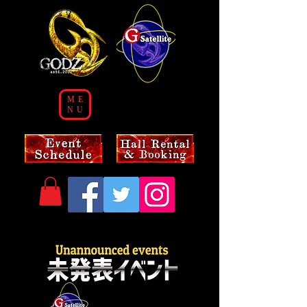
ME
NU